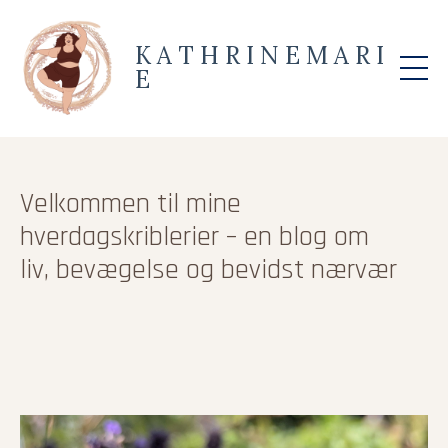
K A T H R I N E M A R I
E
Velkommen til mine
hverdagskriblerier – en blog om
liv, bevægelse og bevidst nærvær