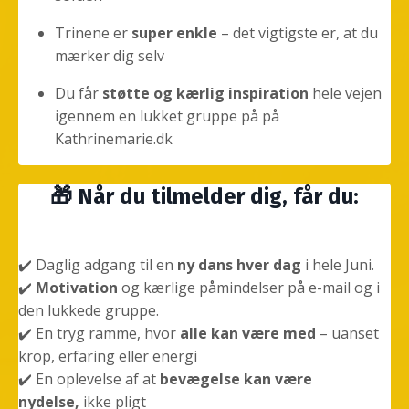
Trinene er
super enkle
– det vigtigste er, at du
mærker dig selv
Du får
støtte og kærlig inspiration
hele vejen
igennem en lukket gruppe på på
Kathrinemarie.dk
🎁 Når du tilmelder dig, får du:
✔️ Daglig adgang til en
ny dans hver dag
i hele Juni.
✔️
Motivation
og kærlige påmindelser på e-mail og i
den lukkede gruppe.
✔️ En tryg ramme, hvor
alle kan være med
– uanset
krop, erfaring eller energi
✔️ En oplevelse af at
bevægelse kan være
nydelse,
ikke pligt