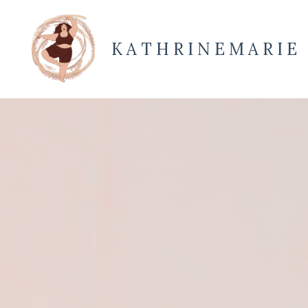
K A T H R I N E M A R I E