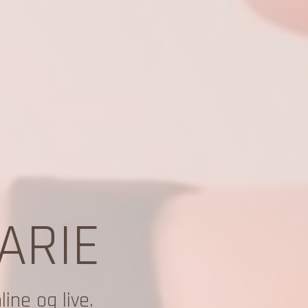
ARIE
ne og live.